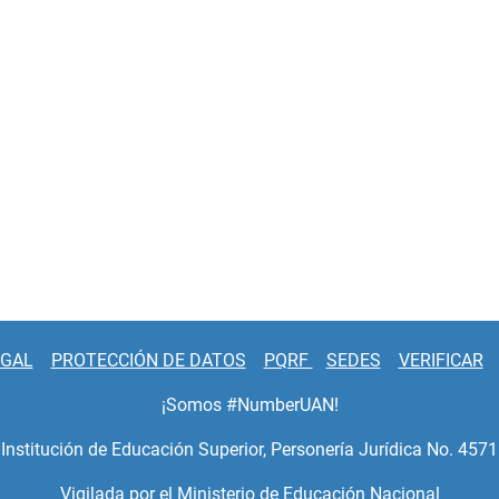
EGAL
PROTECCIÓN DE DATOS
PQRF
SEDES
VERIFICAR
¡Somos #NumberUAN!
Institución de Educación Superior, Personería Jurídica No. 4571
Vigilada por el Ministerio de Educación Nacional