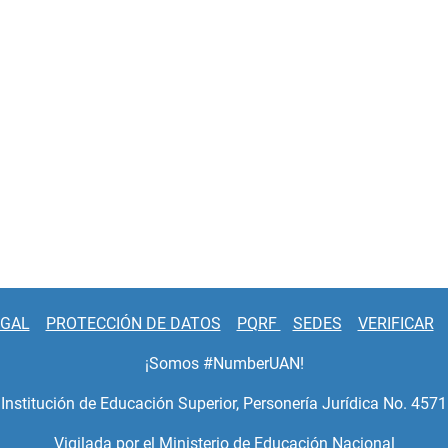
EGAL
PROTECCIÓN DE DATOS
PQRF
SEDES
VERIFICAR
¡Somos #NumberUAN!
Institución de Educación Superior, Personería Jurídica No. 4571
Vigilada por el Ministerio de Educación Nacional