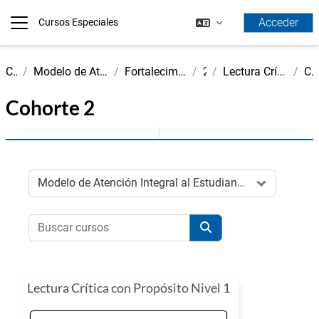
Salta al contenido principal
Acceder
Cursos Especiales
Panel lateral
Cursos
Modelo de Atención Integral al Estudiante - MAIE
Fortalecimiento Competencias Genéricas
2026-I
Lectura Crítica y Pensamiento Cuantitativo
Cohorte 
Cohorte 2
Categorías
Buscar cursos
Buscar cursos
Lectura Crítica con Propósito Nivel 1