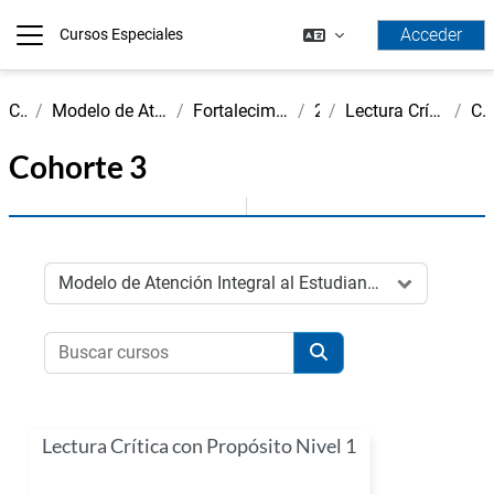
Salta al contenido principal
Acceder
Cursos Especiales
Panel lateral
Cursos
Modelo de Atención Integral al Estudiante - MAIE
Fortalecimiento Competencias Genéricas
2026-I
Lectura Crítica y Pensamiento Cuantitativo
Cohorte 
Cohorte 3
Categorías
Buscar cursos
Buscar cursos
Lectura Crítica con Propósito Nivel 1