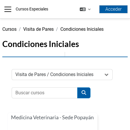
Salta al contenido principal
Acceder
Cursos Especiales
Panel lateral
Cursos
Visita de Pares
Condiciones Iniciales
Condiciones Iniciales
Categorías
Buscar cursos
Buscar cursos
Medicina Veterinaria - Sede Popayán