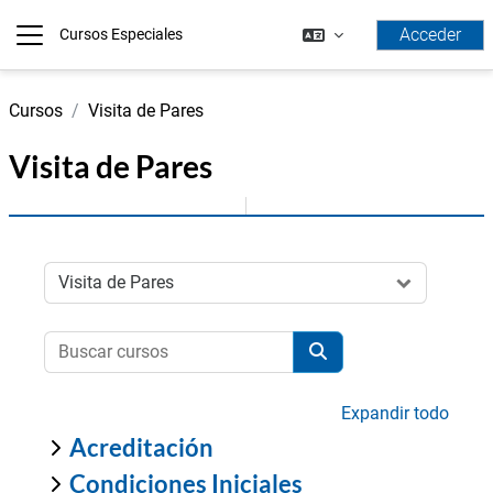
Salta al contenido principal
Acceder
Cursos Especiales
Panel lateral
Cursos
Visita de Pares
Visita de Pares
Categorías
Buscar cursos
Buscar cursos
Expandir todo
Acreditación
Condiciones Iniciales